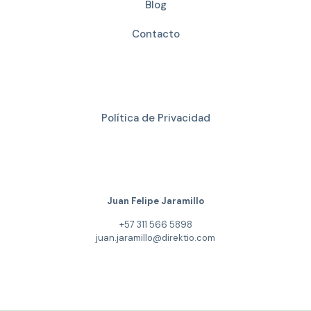
Blog
Contacto
Enlaces de Interés
Política de Privacidad
Contacto Comercial
Juan Felipe Jaramillo
+57 311 566 5898
juan.jaramillo@direktio.com