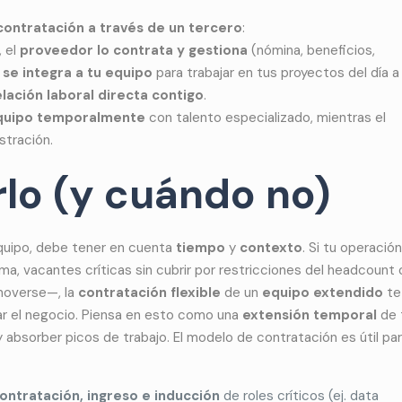
contratación a través de un tercero
:
, el
proveedor lo contrata y gestiona
(nómina, beneficios,
a
se integra a tu equipo
para trabajar en tus proyectos del día a 
elación laboral directa contigo
.
quipo temporalmente
con talento especializado, mientras el
stración.
lo (y cuándo no)
quipo, debe tener en cuenta
tiempo
y
contexto
. Si tu operación
, vacantes críticas sin cubrir por restricciones del headcount 
moverse—, la
contratación flexible
de un
equipo extendido
te
ar el negocio. Piensa en esto como una
extensión temporal
de 
absorber picos de trabajo. El modelo de contratación es útil par
ontratación, ingreso e inducción
de roles críticos (ej. data