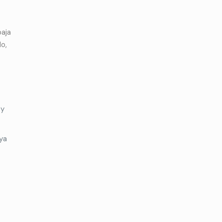
aja
o,
 y
 ya