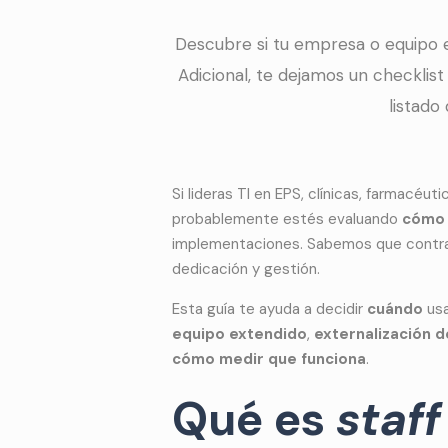
Descubre si tu empresa o equipo e
Adicional, te dejamos un checklis
listado
Si lideras TI en EPS, clínicas, farmacéu
probablemente estés evaluando
cómo 
implementaciones. Sabemos que contrata
dedicación y gestión.
Esta guía te ayuda a decidir
cuándo
us
equipo extendido
,
externalización d
cómo medir que funciona
.
Qué es
staf