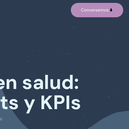
Conversemos
en salud:
ts y KPIs
Is