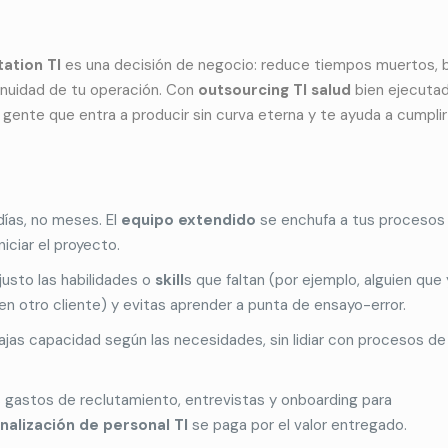
ation TI
es una decisión de negocio: reduce tiempos muertos, b
inuidad de tu operación. Con
outsourcing TI salud
bien ejecutad
: gente que entra a producir sin curva eterna y te ayuda a cumplir
días, no meses. El
equipo extendido
se enchufa a tus procesos
iciar el proyecto.
justo las habilidades o
skill
s que faltan (por ejemplo, alguien que
 en otro cliente) y evitas aprender a punta de ensayo-error.
jas capacidad según las necesidades, sin lidiar con procesos de
 gastos de reclutamiento, entrevistas y onboarding para
nalización de personal TI
se paga por el valor entregado.