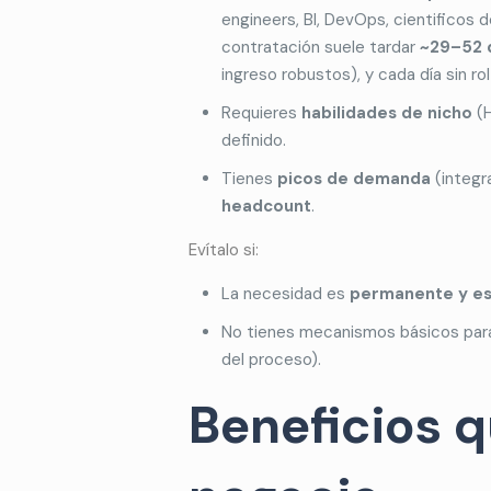
engineers, BI, DevOps, cientificos 
contratación suele tardar
~29–52 
ingreso robustos), y cada día sin r
Requieres
habilidades de nicho
(H
definido.
Tienes
picos de demanda
(integr
headcount
.
Evítalo si:
La necesidad es
permanente y es
No tienes mecanismos básicos pa
del proceso).
Beneficios 