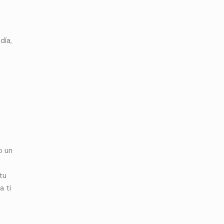
día,
o un
tu
a ti