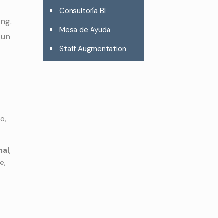
Consultoría BI
ng.
Mesa de Ayuda
 un
Staff Augmentation
o,
nal
,
e,