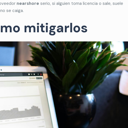
roveedor
nearshore
serio, si alguien toma licencia o sale, suele
no se caiga.
ómo mitigarlos