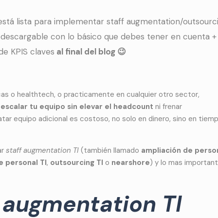
stá lista para implementar staff augmentation/outsourci
t descargable con lo básico que debes tener en cuenta +
 de KPIS claves
al final del blog 😉
ticas o healthtech, o practicamente en cualquier otro sector,
escalar tu equipo sin elevar el headcount
ni frenar
r equipo adicional es costoso, no solo en dinero, sino en tiemp
ar
staff augmentation TI
(también llamado
ampliación de perso
e personal TI
,
outsourcing TI
o
nearshore
) y lo mas important
f augmentation TI